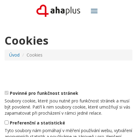
Toggle
navigation
Cookies
Úvod
Cookies
Povinné pro funkčnost stránek
Soubory cookie, které jsou nutné pro funkčnost stránek a musí
být povolené. Patří k nim soubory cookie, které umožňují si vás
zapamatovat při procházení v rámci jedné relace.
Preferenční a statistické
Tyto soubory nám pomáhají v měření používání webu, vytváření
anonymních statistik a používáme je zároveň i pro zlepšení